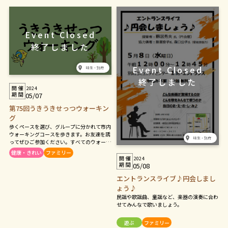
味生・別府
2024
05/07
第75回うきうきせっつウォーキン
グ
歩くペースを選び、グループに分かれて市内
ウォーキングコースを歩きます。お友達を誘
味生・別府
ってぜひご参加ください。すべてのウォーキ
ングに参加された摂津市民には「皆勤賞」を
健康・きれい
ファミリー
授与いたします。持ち物：参加票もしくはメ
2024
モ用紙に氏名・住所・年齢・性別・電話番
05/08
号・当日朝の体温・初めての参加かどうかを
エントランスライブ♪円会しまし
記入し持参ください。飲物、帽子、雨具など
ょう♪
を準備し、歩きやすい服装及び運動靴でご参
加ください。
民謡や歌謡曲、童謡など、楽器の演奏に合わ
せてみんなで歌いましょう。
遊ぶ
ファミリー