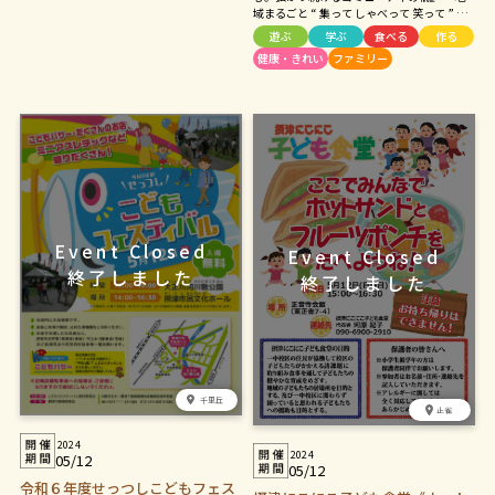
域まるごと “ 集って しゃべって 笑って ” ～
「ひと」と「まち」を繋ぐために、 もっと
遊ぶ
学ぶ
食べる
作る
もっと知るために。 ちいさなコミュニティ
健康・きれい
ファミリー
の集まりが、 少しずつ大きな輪となって拡
がり、 地域に活気が生まれる。 変化もまる
ごと楽しもう！ 地域の輪が拡がる、まるっ
とマルシェ🌱 ステキな出店者さんが45店舗
勢揃い！ 他に舞台やふれあい動物園、 楽し
い一日が待っています！
千里丘
正雀
2024
2024
05/12
05/12
令和６年度せっつしこどもフェス