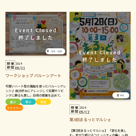
味生・別府
2024
05/11
ワークショップ バルーンアート
可愛いハート型の風船を使ったバルーンアレ
ンジ♪ 自分好みにアレンジして玄関やリビ
ングに飾るも良し。日頃の感謝を込めて､大
市外
切な家族やお友達にプレゼントするも良し。
遊ぶ
学ぶ
作る
小学生のお子さんからシニアの方まで､どな
2024
ファミリー
たでもご参加頂けます♪
05/12
第3回まるっとマルシェ
【第3回まるっとマルシェ】 『変化を楽し
む。拡がり続けるコミュニティの輪』 ～地