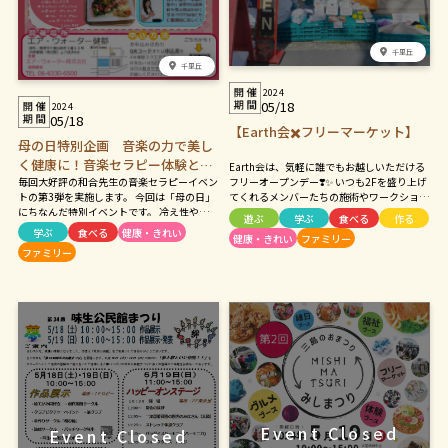
千里丘
千里丘
2024
05/18
2024
05/18
【Earth会✖️フリーマーケット】
母の日特別企画 音楽の力で美し
く健康に！音楽セラピー体験とヨ
Earth会は、気軽に誰でもお越しいただける
毎回大好評の和合先生の音楽セラピーイベン
ガ＆からだ測定＆特別ランチ
フリーオープンデー❣️✨ いつも2Fを盛り上げ
トの第3弾を実施します。 今回は「母の日」
てくれるメンバーたちの施術やワークショッ
にちなんだ特別イベントです。 冷え性や血圧
プなどをお得に体験できちゃうスペシャルな
遊ぶ
学ぶ
食べる
作る
の問題などを解決する音楽セラピー関するご
日です！😊体験費は、500円〜3,500円で
学ぶ
食べる
健康・きれい
健康・きれい
ファミリー
講演と体験会やメディカルヨガの体験、「ブ
す。 店内の気になる商品を見るだけでもOK
ファミリー
ーケサラダの特別ランチプレート」もありま
✨ 厳選した 体にやさしい食品・オーガニッ
す。 体の測定会では老化物質や姿勢、ジャン
ク食材なども取り揃えております。 また、今
プ力の測定だけでなく、滑舌や血管、骨の状
回はカフェ前にてフリーマーケットを開催致
態の測定もすることができます！ ご家族、
します！売り上げ金全て、能登半島地震災害
お子様と一緒の参加も大歓迎！（※お子様の
支援金へ寄付致します。
参加は無料）ぜひお越しください。