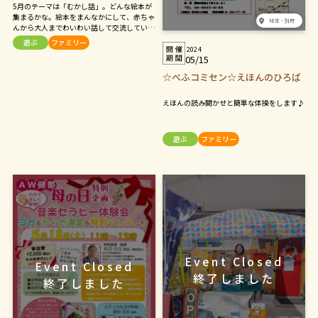
5月のテーマは「むかし話」。どんな絵本が
集まるかな。絵本をまんなかにして、赤ちゃ
味生・別府
んから大人までわいわい話して交流していま
す。手遊びや絵本の読み聞かせもあります。
遊ぶ
ファミリー
気軽に遊びに来てください。
2024
05/15
☆べふコミセン☆えほんのひろば
えほんの読み聞かせと簡単な体操をします♪
遊ぶ
ファミリー