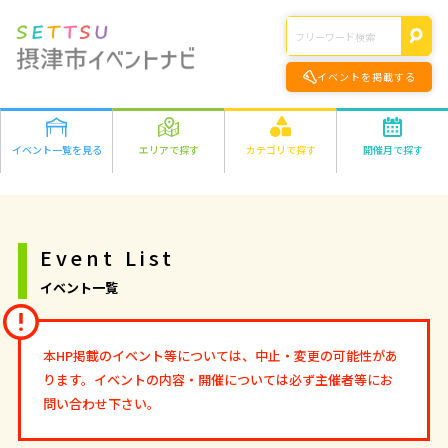
イベントを掲載する
イベント一覧を見る
エリアで探す
カテゴリで探す
開催月で探す
エリアの詳細はこちら>
遊ぶ
2026年
学ぶ
千里丘
食べる
1月
2月
3月
4月
5月
6月
7月
8月
正雀
作る
9月
10月
11月
12月
味生・別府
健康・きれい
Event List
鳥飼
オンライン
2027年
市外
ファミリー
イベント一覧
オンライン
1月
2月
3月
4月
5月
6月
7月
8月
その他
9月
10月
11月
12月
本HP掲載のイベント等については、中止・変更の可能性があ
ります。イベントの内容・開催については必ず主催者等にお
問い合わせ下さい。