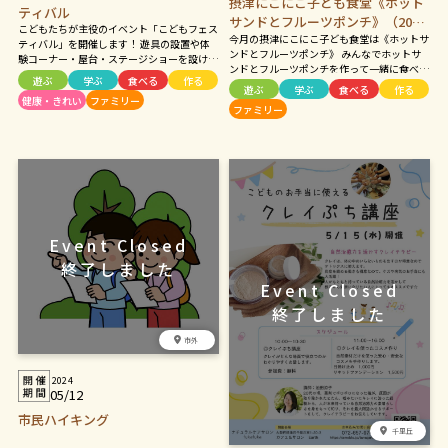
摂津にこにこ子ども食堂《ホット
ティバル
サンドとフルーツポンチ》（2024
こどもたちが主役のイベント「こどもフェス
今月の摂津にこにこ子ども食堂は《ホットサ
年5月12日）
ティバル」を開催します！ 遊具の設置や体
ンドとフルーツポンチ》 みんなでホットサ
験コーナー・屋台・ステージショーを設け、
ンドとフルーツポンチを作って一緒に食べま
こどもたちに楽しんでいただけるイベントを
遊ぶ
学ぶ
食べる
作る
しょう♪ もちろん食べるだけでも大歓迎 遊
企画しています。 今年は、会場を広げ、市民
遊ぶ
学ぶ
食べる
作る
び道具もたくさん用意して待ってます 参加
健康・きれい
ファミリー
文化ホールでプロによるステージショーも行
ファミリー
費は大人も子どもも無料！ 子どもだけでの
います。皆様のご来場お待ちしております。
参加もOKです(^^)
市外
2024
05/12
市民ハイキング
千里丘