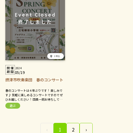
千里丘
2024
05/19
摂津市吹奏楽団 春のコンサート
春のコンサートは４年ぶりです！ 楽しみで
す♪ 気軽に楽しめるコンサートですので ぜ
ひお越しください！ 団員一同お待ちしてお
ります
遊ぶ
‹
1
2
›