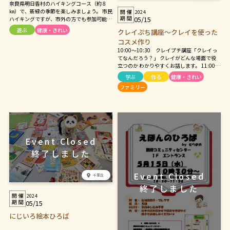
奈良県明日香村のハイキングコース（約８
㎞）で、新緑の季節を楽しみましょう。 市民
2024
05/15
ハイキングですが、市外の方でも参加可能で
す。 みなさまお誘い合わせのうえ、ぜひご参
遊ぶ
健康・きれい
クレイぷち講座～クレイを使った
加ください！ 持ち物：飲み物、昼食 参加
コスメ作り
費：無料 ※参加費は無料ですが、交通費
２，４３０円（往復）と橘寺拝観料４００円
10:00～10:30 クレイプチ講座「クレイっ
が必要です。 ※健幸マイレージ対象です。
てなんだろう？」 クレイがどんな場面で役
※延期確認は当日午前７時以降に市役所まで
立つのか わかりやすくお話します。 11:00～
お問い合わせください。
16:00まで出入り自由！ お好きな時間に来て
学ぶ
作る
健康・きれい
自然素材だけで作る安心安全な日焼け止めを
ファミリー
手作りできます。 ☆肌が敏感な方 ☆お子さ
んに安心なものを使いたい方 ☆日焼け止め
の被膜感が苦手な方 ◎日焼け止め 1,000円
◎リキッドファンデーション 1,500円
千里丘
2024
05/15
にじいろ絵本ひろば