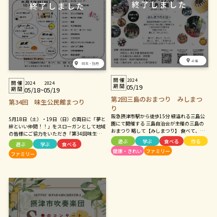
正雀
味生・別府
2024
2024
2024
05/19
05/18
~
05/19
第2回三島のおまつり みしまつ
第34回 味生公民館まつり
り
阪急摂津市駅から徒歩15分 緑溢れる三島公
5月18日（土）・19日（日）の両日に「夢と
園にて開催する 三島自治会が主催の三島の
絆といい仲間！！」をスローガンとして地域
おまつり 略して【みしまつり】 食べて、飲
の皆様にご協力をいただき「第34回味生公
んで、作って、遊んで 見て、学んで。おと
民館まつり」を開催します。楽しさと夢いっ
遊ぶ
学ぶ
食べる
作る
遊ぶ
学ぶ
食べる
なも子どもも1日楽しめるイベントです。 今
ぱいの味生公民館まつりに多くの皆様のご来
健康・きれい
ファミリー
回は新たにグルメブースを倍に! 是非、足を
ファミリー
館をお待ちしております。
運んで下さい!