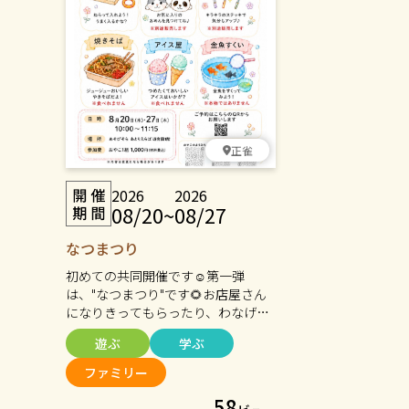
正雀
2026
2026
08/20
~
08/27
なつまつり
初めての共同開催です☺️第一弾
は、"なつまつり"です🌻お店屋さん
になりきってもらったり、わなげや
金魚すくいにも挑戦してみてくださ
遊ぶ
学ぶ
いね🐟お土産も購入いただけます💐
そして、その様子をプロカメラマン
ファミリー
に撮ってもらってプレゼント出来ま
58
すよ〜🎁ぜひ浴衣や甚平などオシャ