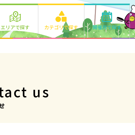
エリアで探す
カテゴリで探す
開催月で探す
エリアの詳細はこちら>
遊ぶ
2026年
学ぶ
千里丘
食べる
1月
2月
3月
正雀
作る
4月
5月
6月
味生・別府
健康・きれい
7月
8月
9月
鳥飼
オンライン
市外
10月
11月
12
ファミリー
オンライン
その他
2027年
tact us
1月
2月
3月
4月
5月
6月
せ
7月
8月
9月
10月
11月
12