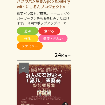
バクのパン屋さんpop &bakery
with にこるんプロジェクトvol.
2
惣菜パン等をご用意。 モーニングや
バーガーランチもお楽しみいただけ
ます。 今回のポップアップベーカリ
ーでも ハンドマッサージ・ワークシ
遊ぶ
食べる
ョップ・アート体験などを開催しま
す。(こちらは10:00~15:00まで) 近場
作る
健康・きれい
で、気軽に集い、 楽しく、美味し
ファミリー
い！！ そんなひとときを一緒に過ご
してみませんか？
24
ビュー