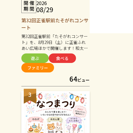
2026
08/29
第32回正雀駅前たそがれコンサ
ート
第32回正雀駅前「たそがれコンサー
ト」を、8月29日（土）に正雀ふれ
あい広場ほかで開催します！和太鼓
や吹奏楽、ダンスなどの多彩なステ
遊ぶ
食べる
ージをはじめ、フランクフルトやか
き氷などの模擬店、楽しい遊びコー
ファミリー
ナーやフリーマーケットなど、子ど
64
もから大人まで楽しめる催しが盛り
ビュー
だくさんです。音楽に包まれなが
ら、おいしい食べ物や交流を楽し
み、夏の夕暮れのひとときを過ごし
ませんか？入場無料です。皆さまお
誘い合わせのうえ、ぜひお気軽にお
越しください。