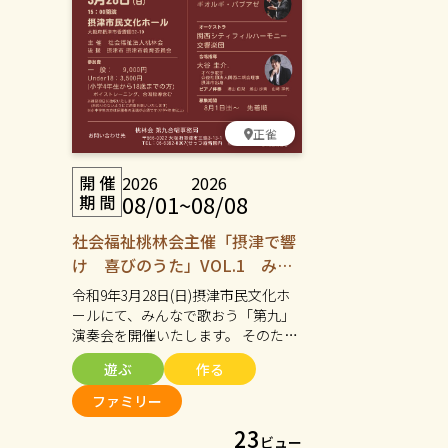
正雀
2026
2026
08/01
~
08/08
社会福祉桃林会主催「摂津で響
け 喜びのうた」VOL.1 みん
なで歌おう「第九」演奏会 参
令和9年3月28日(日)摂津市民文化ホ
加者募集
ールにて、みんなで歌おう「第九」
演奏会を開催いたします。 そのため
法人では合唱メンバーを募集してい
遊ぶ
作る
ます。年齢や経験、障がいの有無に
関わらず、歌うことが好きな方なら
ファミリー
どなたでもご参加いただけます。一
23
人ひとりの個性を大切にしながらみ
ビュー