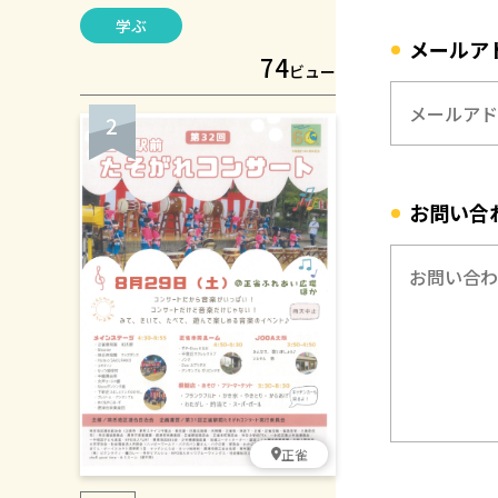
協会Eva理事長の杉本 彩さんにご講
学ぶ
演いただきます。
メールア
74
ビュー
お問い合
正雀