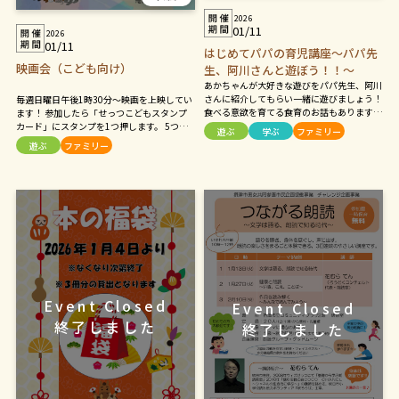
2026
01/11
2026
01/11
はじめてパパの育児講座～パパ先
映画会（こども向け）
生、阿川さんと遊ぼう！！～
あかちゃんが大好きな遊びをパパ先生、阿川
さんに紹介してもらい一緒に遊びましょう！
毎週日曜日午後1時30分～映画を上映してい
食べる意欲を育てる食育のお話もあります。
ます！ 参加したら「せっつこどもスタンプ
阿川さんならではの経験と知識、目からうろ
カード」にスタンプを1つ押します。 5つ集
遊ぶ
学ぶ
ファミリー
この育児のヒントを教えてもらいましょう。
まったら、プレゼントがもらえます！ ぜひ
遊ぶ
ファミリー
親子で参加して「パパ大好き！にさせる攻略
遊びにきてね！
法」を見つけてください！