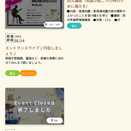
防災講座（地震が起こった時のた
めに備えを）
●内容：南海地震・東南海地震の発生確率が
上がったことを受け備えを学ぶ ●講師：防
災危機管理課職員 ●定員：15人 ●対
象：原則として市内在住・在勤・在学の方
味生・別府
学ぶ
2026
01/14
エントランスライブ♪円会しまし
ょう♪
民謡や歌謡曲、童謡など、楽器の演奏に合わ
せてみんなで歌いましょう。
遊ぶ
ファミリー
鳥飼