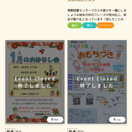
鳥飼図書センターでカルタ遊びを一緒にしま
しょう🎍絵本の中のフレーズが読み札に、絵
本が取り札になっています！読んだことのあ
る絵本ならすぐにわかるかも！小学生以下の
遊ぶ
学ぶ
ファミリー
ひらがなが読める方が対象です（定員：8
名）。詳しくは図書館HPまで。
鳥飼
正雀
2026
2026