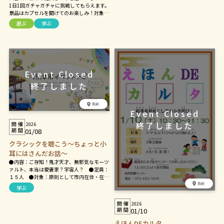
1日1回ガチャガチャに挑戦してもらえます。
景品はカプセルを開けてのお楽しみ！対象は
中学生以下の方。詳しくは図書館HPまで。
遊ぶ
学ぶ
鳥飼
2026
01/08
クラシックを聴こう～ちょっと小
耳にはさんだお話～
●内容：ご存知！鬼才天才、無邪気なモーツ
ァルト、本当は愛妻家？宇宙人？ ●定員：
１５人 ●対象：原則として市内在住・在
勤・在学の方
鳥飼
学ぶ
2026
01/10
えほんDEカルタ