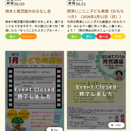
01/10
01/11
絵本と紙芝居のおはなし会
摂津にこにこ子ども食堂《おもち
つき》（2026年1月11日（日））
絵本や紙芝居の読み聞かせをします。借りる
今月の摂津にこにこ子ども食堂は《おもちつ
こともできますので、ぜひ遊びに来てね！参
き》 みんなで一緒に作って楽しく食べまし
加したら「せっつこどもスタンプカード」に
ょう！ （雨の場合は別メニューになりま
スタンプを1つ押します。5つ集まったら、プ
す） 遊び道具もたくさん用意して待ってい
遊ぶ
ファミリー
遊ぶ
学ぶ
食べる
作る
レゼントがもらえます！
ます♪ 参加費：無料 子どもだけでの参加も
OKです♪
千里丘
鳥飼