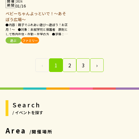
2026
01/16
ベビーちゃんよっといで！～あそ
ぼう広場～
●内容：親子でふれあい遊び～遊ぼう！お正
月！～ ●対象：未就学児と保護者 原則と
して市内在住・在勤・在学の方 ●定員：１
０組
遊ぶ
ファミリー
‹
1
2
3
›
Search
/ イベントを探す
Area
/開催場所