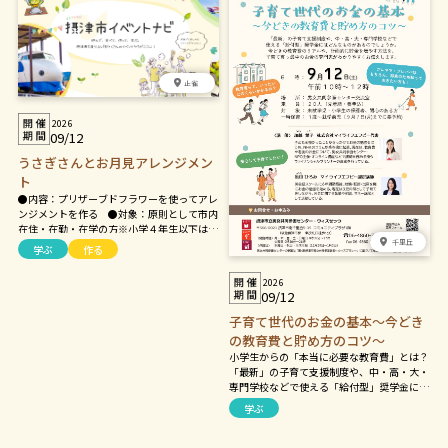
正雀
2026
09/12
うさぎさんとお月見アレンジメン
ト
●内容：プリザーブドフラワーを使ってアレ
ンジメントを作る ●対象：原則として市内
在住・在勤・在学の方※小学４年生以下は保
護者同伴 ●定員：１０人 ●材料費：２，
千里丘
学ぶ
作る
０００円 ●持ち物：あればペンチまたはニ
ッパー、大きめのビニール袋（持ち帰り用）
2026
09/12
子育て世代のお金の基本～今どき
の教育費と貯め方のコツ～
小学生からの「本当に必要な教育費」とは？
「最新」の子育て支援制度や、中・高・大・
専門学校などで使える「給付型」奨学金には
どんなものがあるでしょうか。今どきの教育
学ぶ
費のリアルや、計画的に貯金を増やす方法
を、子育て真っ最中のお金の専門家がわかり
やすくお伝えします。