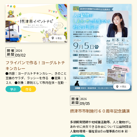
千里丘
2026
09/02
フライパンで作る！ヨーグルトチ
キンカレー
●内容：ヨーグルトチキンカレー、きのこと
豆苗のサラダ、ラッシーを作る ●定員：１
２人 ●対象：原則として市内在住・在勤・
在学の方 ●材料費：１，０００円 ●持ち
千里丘
学ぶ
作る
物：エプロン、バンダナ、タオル、筆記用具
2026
09/05
摂津市市制施行６０周年記念講演
多頭飼育問題や地域猫活動等、人と動物がし
あわせに共生できる社会について公益財団法
人動物環境・福祉協会Eva理事長の杉本 彩さ
んにご講演いただきます。