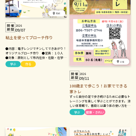
鳥飼
2026
09/07
粘土を使ってブローチ作り
●内容：電子レンジでチンしてできあがり！
オリジナルブローチ作り ●定員：１０人
●対象：原則として市内在住・在勤・在学の
方 ●材料費：１，０００円
正雀
学ぶ
作る
2026
09/11
100歳まで歩こう！お家でできる
家トレ
ずっと自分の足で歩き続けるために必要なト
レーニングを楽しく学ぶことができます。 涼
しい体育館で、普段とは違う体の使い方を知
り、家トレに活かしてもらうための講座で
学ぶ
健康・きれい
す。