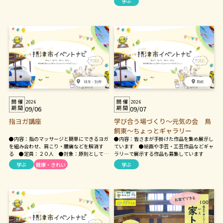
学ぶ
味生・別府
鳥飼
2026
2026
09/06
09/07
指ヨガ講座
学び合う場づくり～元気の会 鳥
飼東～ちょっとギャラリー
●内容：指のマッサージと簡単にできるヨガ
●内容：皆さまが手掛けた作品を集め展示し
を組み合わせ、肩こり・腰痛などを解消す
ています ●絵画や手芸・工芸作品などギャ
る ●定員：２０人 ●対象：原則として市
ラリーで展示する作品も募集しています
内在住・在勤・在学の方 ●持ち物：飲み
学ぶ
健康・きれい
学ぶ
物、タオル、動きやすい服装と靴で参加