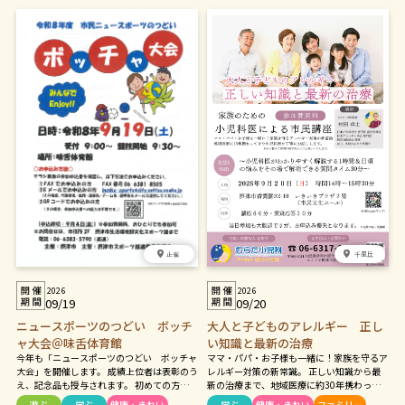
正雀
千里丘
2026
2026
09/19
09/20
ニュースポーツのつどい ボッチ
大人と子どものアレルギー 正し
ャ大会＠味舌体育館
い知識と最新の治療
今年も「ニュースポーツのつどい ボッチャ
ママ・パパ・お子様も一緒に！家族を守るア
大会」を開催します。 成績上位者は表彰のう
レルギー対策の新常識。 正しい知識から最
え、記念品も授与されます。 初めての方やお
新の治療まで、地域医療に約30年携わって
子様の参加も大歓迎です。 前回、前々回とご
きた小児科医が丁寧にお話しします。 ※お子
遊ぶ
学ぶ
健康・きれい
学ぶ
健康・きれい
ファミリー