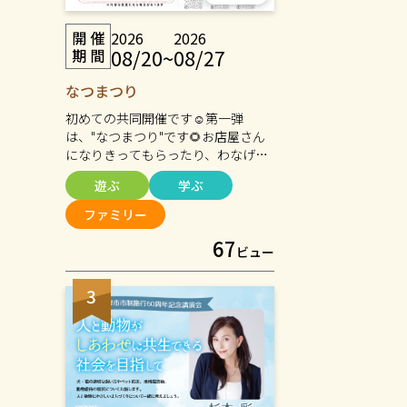
2026
2026
08/20
~
08/27
なつまつり
初めての共同開催です☺️第一弾
は、"なつまつり"です🌻お店屋さん
になりきってもらったり、わなげや
金魚すくいにも挑戦してみてくださ
遊ぶ
学ぶ
いね🐟お土産も購入いただけます💐
そして、その様子をプロカメラマン
ファミリー
に撮ってもらってプレゼント出来ま
67
すよ〜🎁ぜひ浴衣や甚平などオシャ
ビュー
レしてお越しくださいね🥰