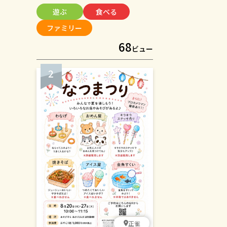
や吹奏楽、ダンスなどの多彩なステ
遊ぶ
食べる
ージをはじめ、フランクフルトやか
き氷などの模擬店、楽しい遊びコー
ファミリー
ナーやフリーマーケットなど、子ど
68
もから大人まで楽しめる催しが盛り
ビュー
だくさんです。音楽に包まれなが
ら、おいしい食べ物や交流を楽し
み、夏の夕暮れのひとときを過ごし
ませんか？入場無料です。皆さまお
誘い合わせのうえ、ぜひお気軽にお
越しください。
正雀