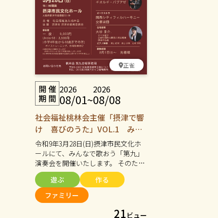
正雀
2026
2026
08/01
~
08/08
社会福祉桃林会主催「摂津で響
け 喜びのうた」VOL.1 みん
なで歌おう「第九」演奏会 参
令和9年3月28日(日)摂津市民文化ホ
加者募集
ールにて、みんなで歌おう「第九」
演奏会を開催いたします。 そのため
法人では合唱メンバーを募集してい
遊ぶ
作る
ます。年齢や経験、障がいの有無に
関わらず、歌うことが好きな方なら
ファミリー
どなたでもご参加いただけます。一
21
人ひとりの個性を大切にしながらみ
ビュー