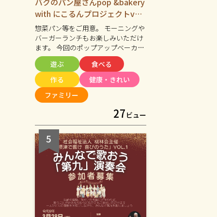
バクのパン屋さんpop &bakery
with にこるんプロジェクトvol.
2
惣菜パン等をご用意。 モーニングや
バーガーランチもお楽しみいただけ
ます。 今回のポップアップベーカリ
ーでも ハンドマッサージ・ワークシ
遊ぶ
食べる
ョップ・アート体験などを開催しま
す。(こちらは10:00~15:00まで) 近場
作る
健康・きれい
で、気軽に集い、 楽しく、美味し
ファミリー
い！！ そんなひとときを一緒に過ご
してみませんか？
27
ビュー