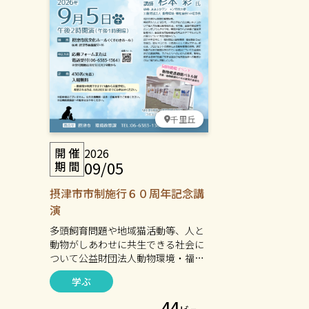
千里丘
2026
09/05
摂津市市制施行６０周年記念講
演
多頭飼育問題や地域猫活動等、人と
動物がしあわせに共生できる社会に
ついて公益財団法人動物環境・福祉
協会Eva理事長の杉本 彩さんにご講
学ぶ
演いただきます。
44