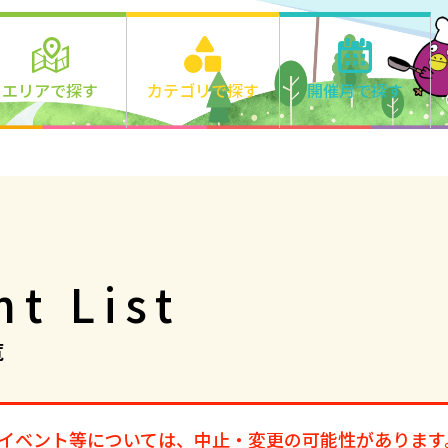
エリアで探す
カテゴリで探す
開催月で探す
エリアの詳細はこちら>
遊ぶ
2026年
学ぶ
千里丘
食べる
1月
2月
3月
正雀
作る
4月
5月
6月
味生・別府
健康・きれい
7月
8月
9月
鳥飼
オンライン
市外
10月
11月
12
ファミリー
オンライン
その他
2027年
nt List
1月
2月
3月
4月
5月
6月
覧
7月
8月
9月
10月
11月
12
のイベント等については、中止・変更の可能性があります