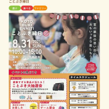
ことぶき縁日
遊ぶ
食べる
ファミリー