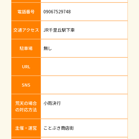
電話番号
09067529748
交通アクセス
JR千里丘駅下車
駐車場
無し
URL
SNS
荒天の場合
小雨決行
の対応方法
主催・運営
ことぶき商店街