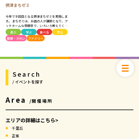
摂津まちゼミ
今年で９回目となる摂津まちゼミを実施しま
す。 まちゼミは、お店の人が講師となり、ア
ットホームな雰囲気で、いろいろ教えてくれ
たり、体験できるイベントです。 参加費は無
遊ぶ
学ぶ
食べる
作る
料～材料費程度。 お店からの押し売りが無
健康・きれい
ファミリー
いので、お気軽にご参加ください。
Search
/ イベントを探す
Area
/開催場所
エリアの詳細はこちら>
千里丘
正雀