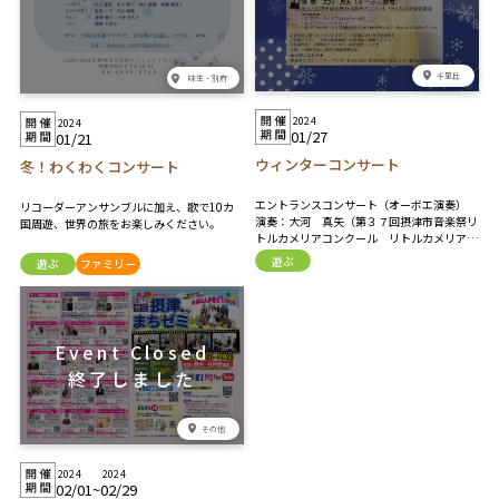
千里丘
味生・別府
2024
2024
01/27
01/21
ウィンターコンサート
冬！わくわくコンサート
エントランスコンサート（オーボエ演奏）
リコーダーアンサンブルに加え、歌で10カ
演奏：大河 真矢（第３７回摂津市音楽祭リ
国周遊、世界の旅をお楽しみください。
トルカメリアコンクール リトルカメリア賞
受賞者） プログラム ・ガブリエルのオーボ
遊ぶ
遊ぶ
ファミリー
エ／E .モリコーネ ・リベルタンゴ／A .ピア
ソラ ・遠き山に日は落ちて／A .ドヴォルザ
ーク
その他
2024
2024
02/01
~
02/29