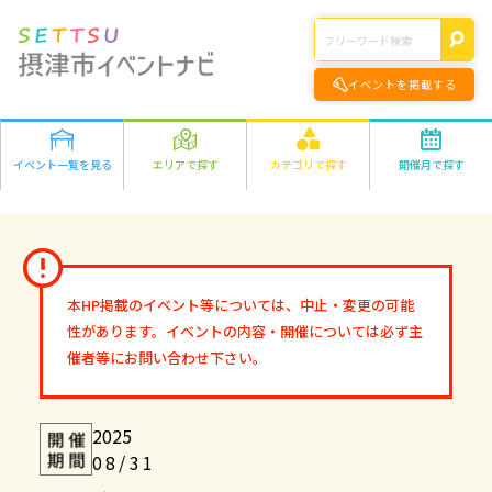
イベントを掲載する
イベント一覧を見る
エリアで探す
カテゴリで探す
開催月で探す
エリアの詳細はこちら>
遊ぶ
2026年
学ぶ
千里丘
食べる
1月
2月
3月
4月
5月
6月
7月
8月
正雀
作る
9月
10月
11月
12月
味生・別府
健康・きれい
鳥飼
オンライン
本HP掲載のイベント等については、中止・変更の可能
2027年
市外
ファミリー
オンライン
性があります。イベントの内容・開催については必ず主
1月
2月
3月
4月
5月
6月
7月
8月
その他
催者等にお問い合わせ下さい。
9月
10月
11月
12月
2025
08/31