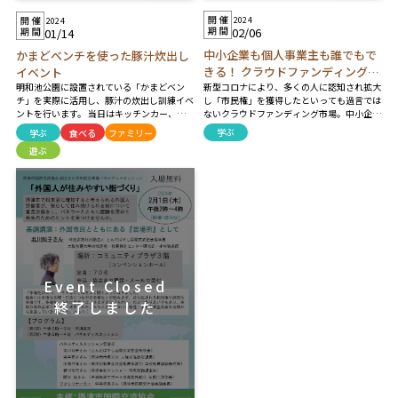
2024
2024
02/06
01/14
中小企業も個人事業主も誰でもで
かまどベンチを使った豚汁炊出し
きる！ クラウドファンディングに
イベント
新型コロナにより、多くの人に認知され拡大
チャレンジ！ 「クラウドファンデ
明和池公園に設置されている「かまどベン
し「市民権」を獲得したといっても過言では
チ」を実際に活用し、豚汁の炊出し訓練イベ
ィング活用セミナー」
ないクラウドファンディング市場。中小企業
ントを行います。 当日はキッチンカー、摂津
や個人事業主で「自分もクラウドファンディ
市消防本部によるAED・心臓マッサージ講
学ぶ
学ぶ
食べる
ファミリー
ングにチャレンジしてみたい！」という方は
習、摂津警察による白バイ・レスキュー車の
遊ぶ
多いのでは？ でも「何から始めればよいの
展示やシオノギレインボーストークス兵庫の
かわからない」 そんなあなたに、本セミナ
選手による交流イベントを予定！ ※雨天の
ーでは、自社&他社プロジェクト計60件以上
場合は中止します※ ※豚汁は用意数がすべ
を実行した零細企業社長の実体験をもとに、
て提供次第終了とさせて頂きます※
クラウドファンディング活用のメリットや注
意点を事業主の視点でわかりやすくお伝えし
ます。