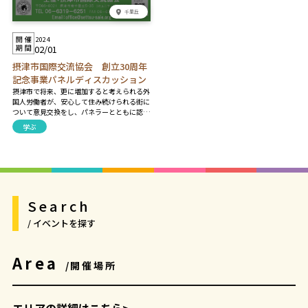
千里丘
2024
02/01
摂津市国際交流協会 創立30周年
記念事業パネルディスカッション
摂津市で将来、更に増加すると考えられる外
国人労働者が、安心して住み続けられる街に
ついて意見交換をし、パネラーとともに認識
を深めて共生のためのヒントを見つけません
学ぶ
か。 【プログラム】 〈第一部〉午後2時～午
後3時 基調講演 〈第二部〉午後3時～午後4
時 パネルディスカッション
Search
/ イベントを探す
Area
/開催場所