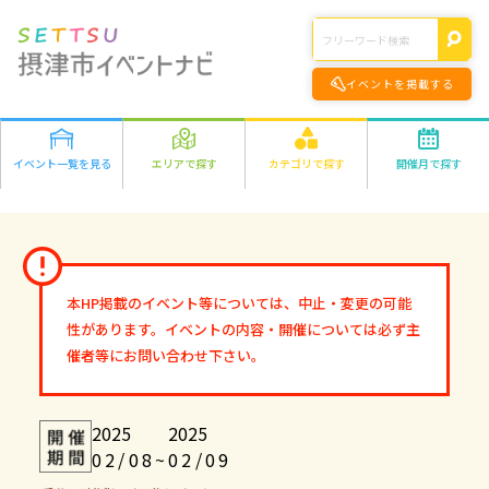
イベントを掲載する
イベント一覧を見る
エリアで探す
カテゴリで探す
開催月で探す
エリアの詳細はこちら>
遊ぶ
2026年
学ぶ
千里丘
食べる
1月
2月
3月
4月
5月
6月
7月
8月
正雀
作る
9月
10月
11月
12月
味生・別府
健康・きれい
鳥飼
オンライン
本HP掲載のイベント等については、中止・変更の可能
2027年
市外
ファミリー
オンライン
性があります。イベントの内容・開催については必ず主
1月
2月
3月
4月
5月
6月
7月
8月
その他
催者等にお問い合わせ下さい。
9月
10月
11月
12月
2025
2025
02/08
~
02/09