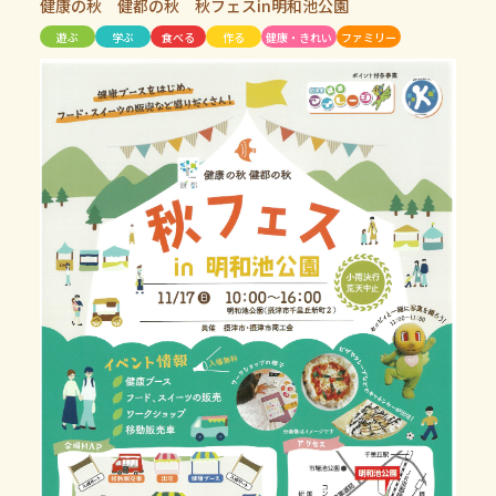
健康の秋 健都の秋 秋フェスin明和池公園
遊ぶ
学ぶ
食べる
作る
健康・きれい
ファミリー