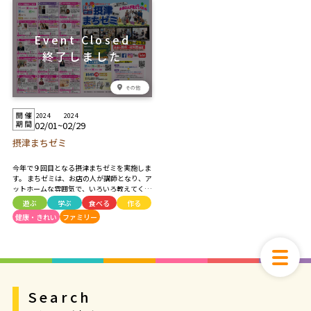
ーク
その他
2024
2024
02/01
~
02/29
摂津まちゼミ
今年で９回目となる摂津まちゼミを実施しま
す。 まちゼミは、お店の人が講師となり、ア
ットホームな雰囲気で、いろいろ教えてくれ
たり、体験できるイベントです。 参加費は無
遊ぶ
学ぶ
食べる
作る
料～材料費程度。 お店からの押し売りが無
健康・きれい
ファミリー
いので、お気軽にご参加ください。
Search