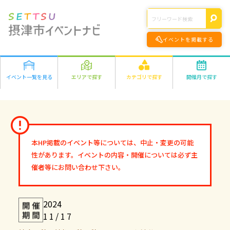
イベントを掲載する
イベント一覧を見る
エリアで探す
カテゴリで探す
開催月で探す
エリアの詳細はこちら>
遊ぶ
2026年
学ぶ
千里丘
食べる
1月
2月
3月
4月
5月
6月
7月
8月
正雀
作る
9月
10月
11月
12月
味生・別府
健康・きれい
鳥飼
オンライン
本HP掲載のイベント等については、中止・変更の可能
2027年
市外
ファミリー
オンライン
性があります。イベントの内容・開催については必ず主
1月
2月
3月
4月
5月
6月
7月
8月
その他
催者等にお問い合わせ下さい。
9月
10月
11月
12月
2024
11/17