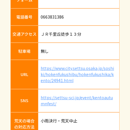
電話番号
0663831386
交通アクセス
ＪＲ千里丘徒歩１３分
駐車場
無し
https://www.city.settsu.osaka.jp/soshi
URL
ki/hokenfukushibu/hokenfukushika/k
ento/24941.html
https://settsu-sci.jp/event/kentoautu
SNS
mnfest/
荒天の場合
小雨決行・荒天中止
の対応方法