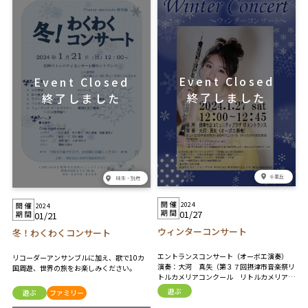
千里丘
味生・別府
2024
2024
01/27
01/21
ウィンターコンサート
冬！わくわくコンサート
エントランスコンサート（オーボエ演奏）
リコーダーアンサンブルに加え、歌で10カ
演奏：大河 真矢（第３７回摂津市音楽祭リ
国周遊、世界の旅をお楽しみください。
トルカメリアコンクール リトルカメリア賞
受賞者） プログラム ・ガブリエルのオーボ
遊ぶ
遊ぶ
ファミリー
エ／E .モリコーネ ・リベルタンゴ／A .ピア
ソラ ・遠き山に日は落ちて／A .ドヴォルザ