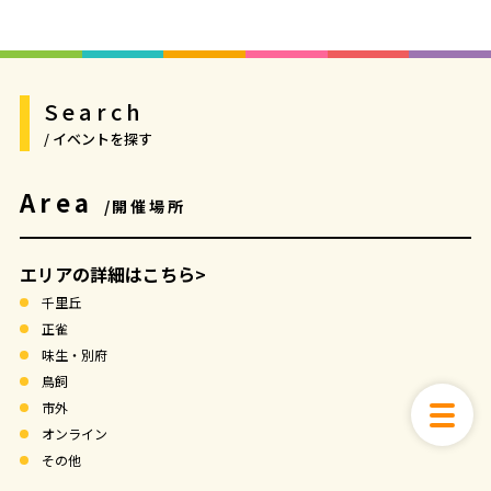
後3時 基調講演 〈第二部〉午後3時～午後4
時 パネルディスカッション
Search
/ イベントを探す
Area
/開催場所
エリアの詳細はこちら>
千里丘
正雀
味生・別府
鳥飼
市外
オンライン
その他