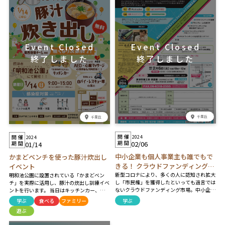
千里丘
千里丘
2024
2024
02/06
01/14
中小企業も個人事業主も誰でもで
かまどベンチを使った豚汁炊出し
きる！ クラウドファンディングに
イベント
新型コロナにより、多くの人に認知され拡大
チャレンジ！ 「クラウドファンデ
明和池公園に設置されている「かまどベン
し「市民権」を獲得したといっても過言では
チ」を実際に活用し、豚汁の炊出し訓練イベ
ィング活用セミナー」
ないクラウドファンディング市場。中小企業
ントを行います。 当日はキッチンカー、摂津
や個人事業主で「自分もクラウドファンディ
市消防本部によるAED・心臓マッサージ講
学ぶ
学ぶ
食べる
ファミリー
ングにチャレンジしてみたい！」という方は
習、摂津警察による白バイ・レスキュー車の
遊ぶ
多いのでは？ でも「何から始めればよいの
展示やシオノギレインボーストークス兵庫の
かわからない」 そんなあなたに、本セミナ
選手による交流イベントを予定！ ※雨天の