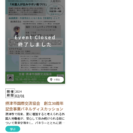
ーでは、自社&他社プロジェクト計60件以上
場合は中止します※ ※豚汁は用意数がすべ
を実行した零細企業社長の実体験をもとに、
て提供次第終了とさせて頂きます※
クラウドファンディング活用のメリットや注
意点を事業主の視点でわかりやすくお伝えし
ます。
千里丘
2024
02/01
摂津市国際交流協会 創立30周年
記念事業パネルディスカッション
摂津市で将来、更に増加すると考えられる外
国人労働者が、安心して住み続けられる街に
ついて意見交換をし、パネラーとともに認識
を深めて共生のためのヒントを見つけません
学ぶ
か。 【プログラム】 〈第一部〉午後2時～午