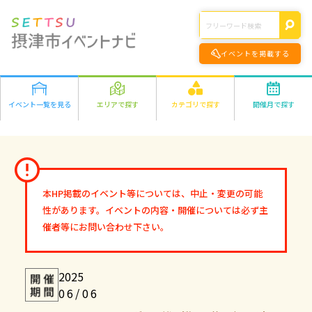
イベントを掲載する
イベント一覧を見る
エリアで探す
カテゴリで探す
開催月で探す
エリアの詳細はこちら>
遊ぶ
2026年
学ぶ
千里丘
食べる
1月
2月
3月
4月
5月
6月
7月
8月
正雀
作る
9月
10月
11月
12月
味生・別府
健康・きれい
鳥飼
オンライン
本HP掲載のイベント等については、中止・変更の可能
2027年
市外
ファミリー
オンライン
性があります。イベントの内容・開催については必ず主
1月
2月
3月
4月
5月
6月
7月
8月
その他
催者等にお問い合わせ下さい。
9月
10月
11月
12月
2025
06/06