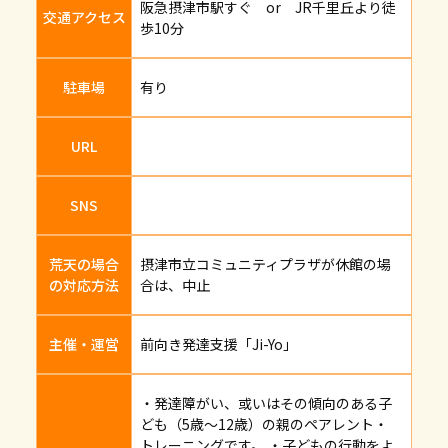
阪急摂津市駅すぐ or JR千里丘より徒
交通アクセス
歩10分
駐車場
有り
URL
SNS
荒天の場合
摂津市立コミュニティプラザが休館の場
の対応方法
合は、中止
主催・運営
前向き発達支援「Ji-Yo」
・発達障がい、或いはその傾向のある子
ども（5歳～12歳）の親のペアレント・
トレーニングです。 ・子どもの行動をよ