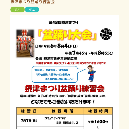
摂津まつり盆踊り練習会
遊ぶ
学ぶ