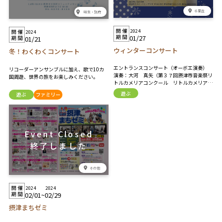
千里丘
味生・別府
2024
2024
01/27
01/21
ウィンターコンサート
冬！わくわくコンサート
エントランスコンサート（オーボエ演奏）
リコーダーアンサンブルに加え、歌で10カ
演奏：大河 真矢（第３７回摂津市音楽祭リ
国周遊、世界の旅をお楽しみください。
トルカメリアコンクール リトルカメリア賞
受賞者） プログラム ・ガブリエルのオーボ
遊ぶ
遊ぶ
ファミリー
エ／E .モリコーネ ・リベルタンゴ／A .ピア
ソラ ・遠き山に日は落ちて／A .ドヴォルザ
ーク
その他
2024
2024
02/01
~
02/29
摂津まちゼミ