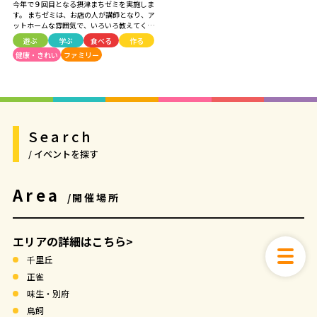
今年で９回目となる摂津まちゼミを実施しま
す。 まちゼミは、お店の人が講師となり、ア
ットホームな雰囲気で、いろいろ教えてくれ
たり、体験できるイベントです。 参加費は無
遊ぶ
学ぶ
食べる
作る
料～材料費程度。 お店からの押し売りが無
健康・きれい
ファミリー
いので、お気軽にご参加ください。
Search
/ イベントを探す
Area
/開催場所
エリアの詳細はこちら>
千里丘
正雀
味生・別府
鳥飼