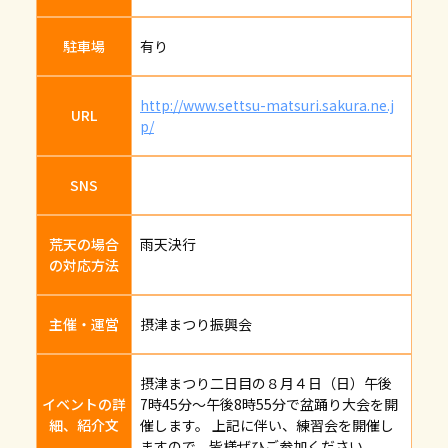
駐車場
有り
http://www.settsu-matsuri.sakura.ne.j
URL
p/
SNS
荒天の場合
雨天決行
の対応方法
主催・運営
摂津まつり振興会
摂津まつり二日目の８月４日（日）午後
イベントの詳
7時45分～午後8時55分で盆踊り大会を開
細、紹介文
催します。 上記に伴い、練習会を開催し
ますので、皆様ぜひご参加ください。