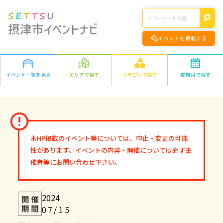
イベントを掲載する
イベント一覧を見る
エリアで探す
カテゴリで探す
開催月で探す
エリアの詳細はこちら>
遊ぶ
2026年
学ぶ
千里丘
食べる
1月
2月
3月
4月
5月
6月
7月
8月
正雀
作る
9月
10月
11月
12月
味生・別府
健康・きれい
鳥飼
オンライン
本HP掲載のイベント等については、中止・変更の可能
2027年
市外
ファミリー
オンライン
性があります。イベントの内容・開催については必ず主
1月
2月
3月
4月
5月
6月
7月
8月
その他
催者等にお問い合わせ下さい。
9月
10月
11月
12月
2024
07/15