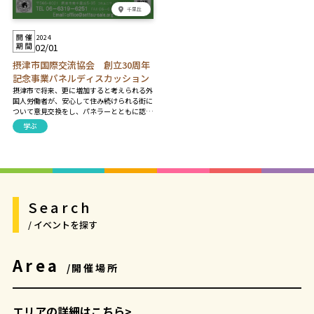
千里丘
2024
02/01
摂津市国際交流協会 創立30周年
記念事業パネルディスカッション
摂津市で将来、更に増加すると考えられる外
国人労働者が、安心して住み続けられる街に
ついて意見交換をし、パネラーとともに認識
を深めて共生のためのヒントを見つけません
学ぶ
か。 【プログラム】 〈第一部〉午後2時～午
後3時 基調講演 〈第二部〉午後3時～午後4
時 パネルディスカッション
Search
/ イベントを探す
Area
/開催場所
エリアの詳細はこちら>