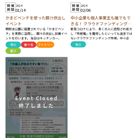
2024
2024
02/06
01/14
中小企業も個人事業主も誰でもで
かまどベンチを使った豚汁炊出し
きる！ クラウドファンディングに
イベント
新型コロナにより、多くの人に認知され拡大
チャレンジ！ 「クラウドファンデ
明和池公園に設置されている「かまどベン
し「市民権」を獲得したといっても過言では
チ」を実際に活用し、豚汁の炊出し訓練イベ
ィング活用セミナー」
ないクラウドファンディング市場。中小企業
ントを行います。 当日はキッチンカー、摂津
や個人事業主で「自分もクラウドファンディ
市消防本部によるAED・心臓マッサージ講
学ぶ
学ぶ
食べる
ファミリー
ングにチャレンジしてみたい！」という方は
習、摂津警察による白バイ・レスキュー車の
遊ぶ
多いのでは？ でも「何から始めればよいの
展示やシオノギレインボーストークス兵庫の
かわからない」 そんなあなたに、本セミナ
選手による交流イベントを予定！ ※雨天の
ーでは、自社&他社プロジェクト計60件以上
場合は中止します※ ※豚汁は用意数がすべ
を実行した零細企業社長の実体験をもとに、
て提供次第終了とさせて頂きます※
クラウドファンディング活用のメリットや注
意点を事業主の視点でわかりやすくお伝えし
ます。