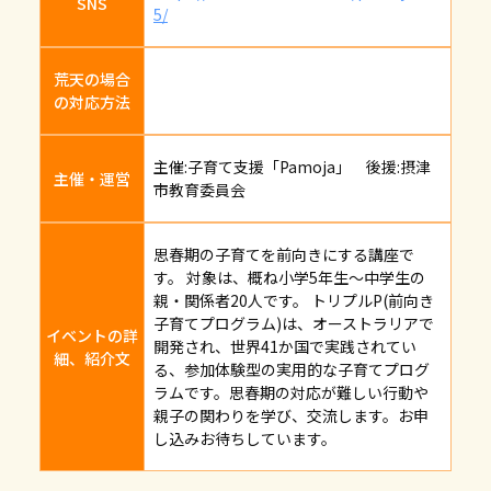
SNS
5/
荒天の場合
の対応方法
主催:子育て支援「Pamoja」 後援:摂津
主催・運営
市教育委員会
思春期の子育てを前向きにする講座で
す。 対象は、概ね小学5年生～中学生の
親・関係者20人です。 トリプルP(前向き
子育てプログラム)は、オーストラリアで
イベントの詳
開発され、世界41か国で実践されてい
細、紹介文
る、参加体験型の実用的な子育てプログ
ラムです。思春期の対応が難しい行動や
親子の関わりを学び、交流します。お申
し込みお待ちしています。