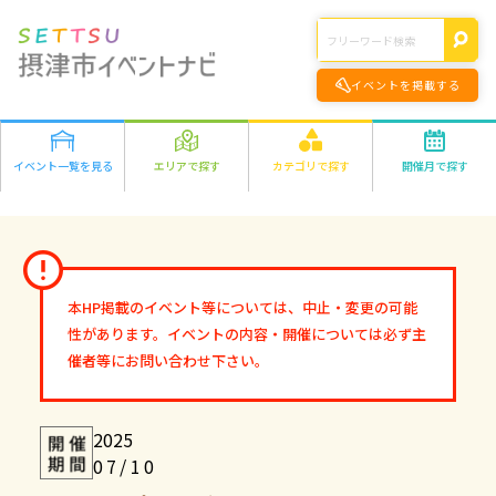
イベントを掲載する
イベント一覧を見る
エリアで探す
カテゴリで探す
開催月で探す
エリアの詳細はこちら>
遊ぶ
2026年
学ぶ
千里丘
食べる
1月
2月
3月
4月
5月
6月
7月
8月
正雀
作る
9月
10月
11月
12月
味生・別府
健康・きれい
鳥飼
オンライン
本HP掲載のイベント等については、中止・変更の可能
2027年
市外
ファミリー
オンライン
性があります。イベントの内容・開催については必ず主
1月
2月
3月
4月
5月
6月
7月
8月
その他
催者等にお問い合わせ下さい。
9月
10月
11月
12月
2025
07/10