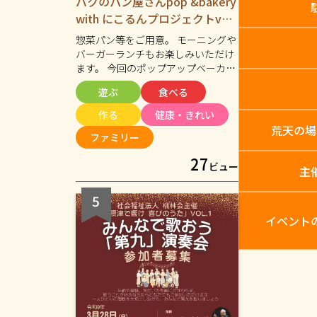
バクのパン屋さんpop &bakery
with にこるんプロジェクトvol.
2
惣菜パン等をご用意。 モーニングや
バーガーランチもお楽しみいただけ
ます。 今回のポップアップベーカリ
ーでも ハンドマッサージ・ワークシ
遊ぶ
食べる
ョップ・アート体験などを開催しま
す。(こちらは10:00~15:00まで) 近場
作る
健康・きれい
で、気軽に集い、 楽しく、美味し
荒天の場
ファミリー
い！！ そんなひとときを一緒に過ご
してみませんか？
27
ビュー
主
イベント