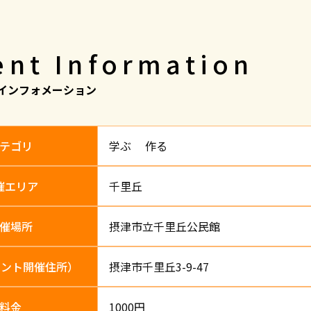
ent Information
インフォメーション
テゴリ
学ぶ 作る
催エリア
千里丘
催場所
摂津市立千里丘公民館
ベント
開催住所）
摂津市千里丘3-9-47
料金
1000円