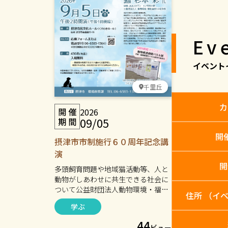
Ev
イベント
千里丘
カ
2026
09/05
開
摂津市市制施行６０周年記念講
演
開
多頭飼育問題や地域猫活動等、人と
動物がしあわせに共生できる社会に
ついて公益財団法人動物環境・福祉
住所
（イ
協会Eva理事長の杉本 彩さんにご講
学ぶ
演いただきます。
44
ビュー