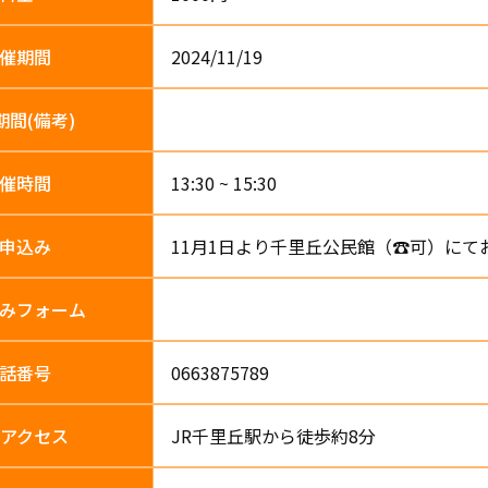
催期間
2024/11/19
期間
(備考)
催時間
13:30 ~ 15:30
申込み
11月1日より千里丘公民館（☎可）に
み
フォーム
話番号
0663875789
アクセス
JR千里丘駅から徒歩約8分