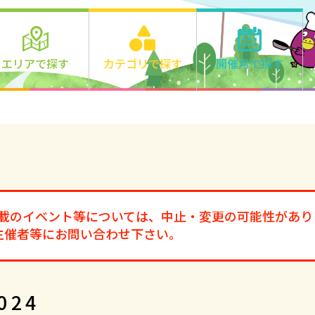
エリアで探す
カテゴリで探す
開催月で探す
エリアの詳細はこちら>
遊ぶ
2026年
学ぶ
千里丘
食べる
1月
2月
3月
正雀
作る
4月
5月
6月
味生・別府
健康・きれい
7月
8月
9月
鳥飼
オンライン
市外
10月
11月
12
ファミリー
オンライン
その他
2027年
掲載のイベント等については、中止・変更の可能性があり
1月
2月
3月
主催者等にお問い合わせ下さい。
4月
5月
6月
7月
8月
9月
10月
11月
12
024