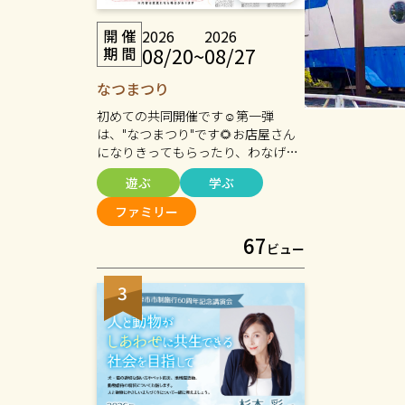
2026
2026
08/20
~
08/27
なつまつり
初めての共同開催です☺️第一弾
は、"なつまつり"です🌻お店屋さん
になりきってもらったり、わなげや
金魚すくいにも挑戦してみてくださ
遊ぶ
学ぶ
いね🐟お土産も購入いただけます💐
そして、その様子をプロカメラマン
ファミリー
に撮ってもらってプレゼント出来ま
67
すよ〜🎁ぜひ浴衣や甚平などオシャ
ビュー
レしてお越しくださいね🥰