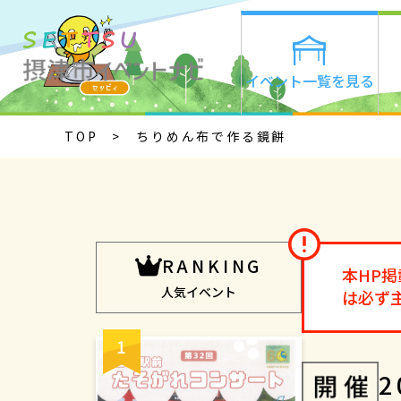
イベント一覧を見る
TOP
ちりめん布で作る鏡餅
RANKING
本HP
人気イベント
は必ず
2