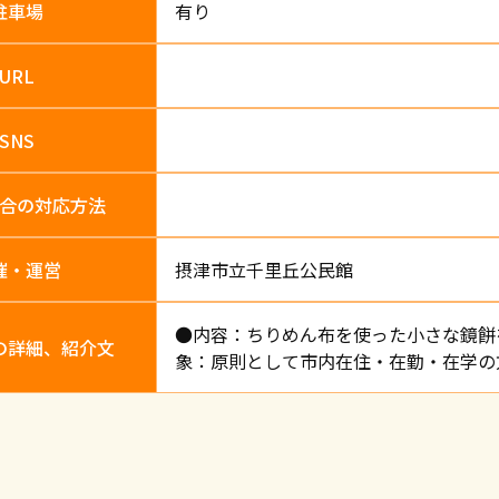
駐車場
有り
URL
SNS
合
の対応方法
催・運営
摂津市立千里丘公民館
●内容：ちりめん布を使った小さな鏡餅を作
の詳細、紹介文
象：原則として市内在住・在勤・在学の