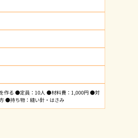
る ●定員：10人 ●材料費：1,000円 ●対
方 ●持ち物：縫い針・はさみ