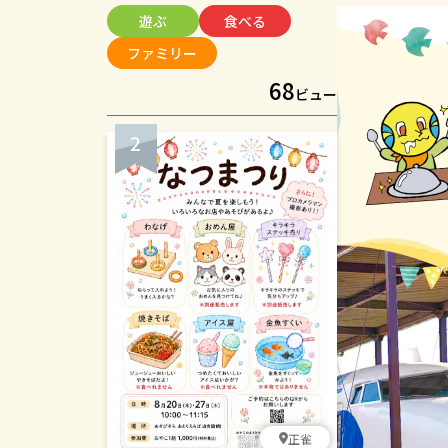
や吹奏楽、ダンスなどの多彩なステ
遊ぶ
食べる
ージをはじめ、フランクフルトやか
き氷などの模擬店、楽しい遊びコー
ファミリー
ナーやフリーマーケットなど、子ど
68
もから大人まで楽しめる催しが盛り
ビュー
だくさんです。音楽に包まれなが
ら、おいしい食べ物や交流を楽し
み、夏の夕暮れのひとときを過ごし
ませんか？入場無料です。皆さまお
誘い合わせのうえ、ぜひお気軽にお
越しください。
正雀