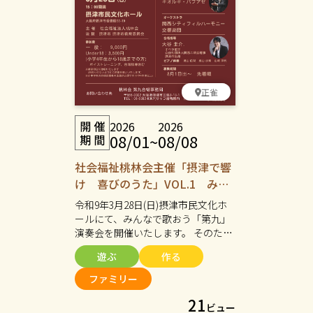
正雀
2026
2026
08/01
~
08/08
社会福祉桃林会主催「摂津で響
け 喜びのうた」VOL.1 みん
なで歌おう「第九」演奏会 参
令和9年3月28日(日)摂津市民文化ホ
加者募集
ールにて、みんなで歌おう「第九」
演奏会を開催いたします。 そのため
法人では合唱メンバーを募集してい
遊ぶ
作る
ます。年齢や経験、障がいの有無に
関わらず、歌うことが好きな方なら
ファミリー
どなたでもご参加いただけます。一
21
人ひとりの個性を大切にしながらみ
ビュー