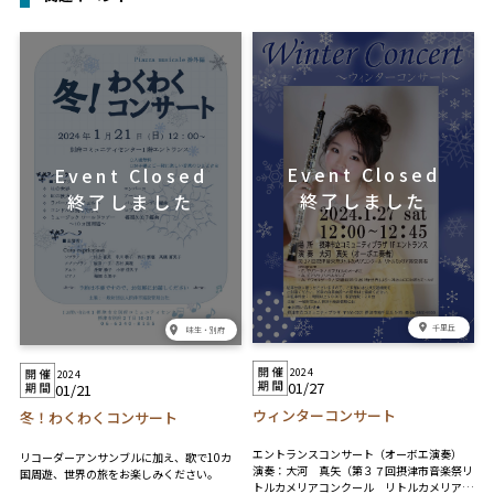
千里丘
味生・別府
2024
2024
01/27
01/21
ウィンターコンサート
冬！わくわくコンサート
エントランスコンサート（オーボエ演奏）
リコーダーアンサンブルに加え、歌で10カ
演奏：大河 真矢（第３７回摂津市音楽祭リ
国周遊、世界の旅をお楽しみください。
トルカメリアコンクール リトルカメリア賞