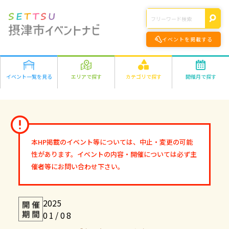
イベントを掲載する
イベント一覧を見る
エリアで探す
カテゴリで探す
開催月で探す
エリアの詳細はこちら>
遊ぶ
2026年
学ぶ
千里丘
食べる
1月
2月
3月
4月
5月
6月
7月
8月
正雀
作る
9月
10月
11月
12月
味生・別府
健康・きれい
鳥飼
オンライン
本HP掲載のイベント等については、中止・変更の可能
2027年
市外
ファミリー
オンライン
性があります。イベントの内容・開催については必ず主
1月
2月
3月
4月
5月
6月
7月
8月
その他
催者等にお問い合わせ下さい。
9月
10月
11月
12月
2025
01/08