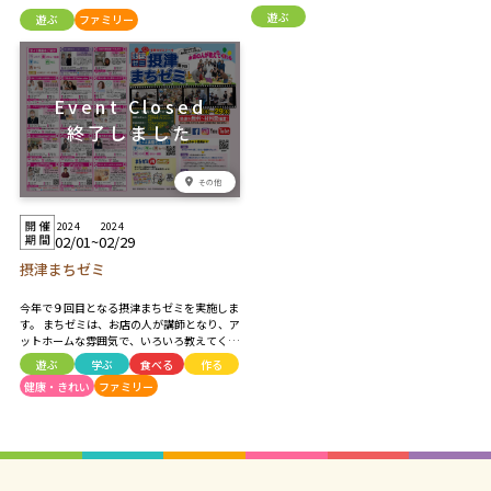
受賞者） プログラム ・ガブリエルのオーボ
遊ぶ
遊ぶ
ファミリー
エ／E .モリコーネ ・リベルタンゴ／A .ピア
ソラ ・遠き山に日は落ちて／A .ドヴォルザ
ーク
その他
2024
2024
02/01
~
02/29
摂津まちゼミ
今年で９回目となる摂津まちゼミを実施しま
す。 まちゼミは、お店の人が講師となり、ア
ットホームな雰囲気で、いろいろ教えてくれ
たり、体験できるイベントです。 参加費は無
遊ぶ
学ぶ
食べる
作る
料～材料費程度。 お店からの押し売りが無
健康・きれい
ファミリー
いので、お気軽にご参加ください。