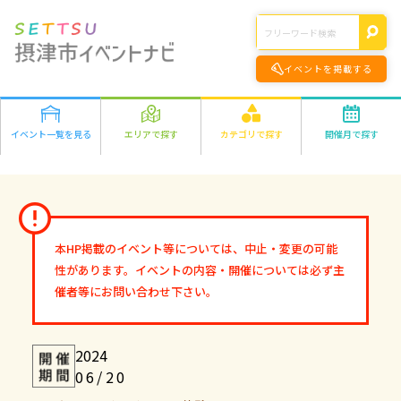
イベントを掲載する
イベント一覧を見る
エリアで探す
カテゴリで探す
開催月で探す
エリアの詳細はこちら>
遊ぶ
2026年
学ぶ
千里丘
食べる
1月
2月
3月
4月
5月
6月
7月
8月
正雀
作る
9月
10月
11月
12月
味生・別府
健康・きれい
鳥飼
オンライン
本HP掲載のイベント等については、中止・変更の可能
2027年
市外
ファミリー
オンライン
性があります。イベントの内容・開催については必ず主
1月
2月
3月
4月
5月
6月
7月
8月
その他
催者等にお問い合わせ下さい。
9月
10月
11月
12月
2024
06/20