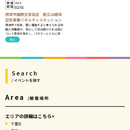
2024
02/01
摂津市国際交流協会 創立30周年
記念事業パネルディスカッション
摂津市で将来、更に増加すると考えられる外
国人労働者が、安心して住み続けられる街に
ついて意見交換をし、パネラーとともに認識
を深めて共生のためのヒントを見つけません
学ぶ
か。 【プログラム】 〈第一部〉午後2時～午
後3時 基調講演 〈第二部〉午後3時～午後4
時 パネルディスカッション
Search
/ イベントを探す
Area
/開催場所
エリアの詳細はこちら>
千里丘