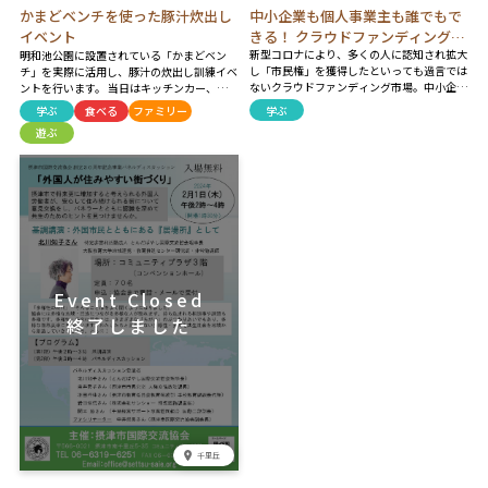
中小企業も個人事業主も誰でもで
かまどベンチを使った豚汁炊出し
きる！ クラウドファンディングに
イベント
新型コロナにより、多くの人に認知され拡大
チャレンジ！ 「クラウドファンデ
明和池公園に設置されている「かまどベン
し「市民権」を獲得したといっても過言では
チ」を実際に活用し、豚汁の炊出し訓練イベ
ィング活用セミナー」
ないクラウドファンディング市場。中小企業
ントを行います。 当日はキッチンカー、摂津
や個人事業主で「自分もクラウドファンディ
市消防本部によるAED・心臓マッサージ講
学ぶ
学ぶ
食べる
ファミリー
ングにチャレンジしてみたい！」という方は
習、摂津警察による白バイ・レスキュー車の
遊ぶ
多いのでは？ でも「何から始めればよいの
展示やシオノギレインボーストークス兵庫の
かわからない」 そんなあなたに、本セミナ
選手による交流イベントを予定！ ※雨天の
ーでは、自社&他社プロジェクト計60件以上
場合は中止します※ ※豚汁は用意数がすべ
を実行した零細企業社長の実体験をもとに、
て提供次第終了とさせて頂きます※
クラウドファンディング活用のメリットや注
意点を事業主の視点でわかりやすくお伝えし
ます。
千里丘